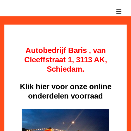
↓
Doorgaan
MEN
naar
Hoofd
hoofdinhoud
navigatie
Autobedrijf Baris , van
Cleeffstraat 1, 3113 AK,
Schiedam.
Klik hier
voor onze online
onderdelen voorraad