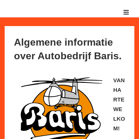
↓
Doorgaan
MEN
naar
Hoofd
hoofdinhoud
navigatie
Algemene informatie
over Autobedrijf Baris.
VAN
HA
RTE
WE
LKO
M!