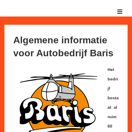
↓
Doorgaan
MEN
naar
Hoofd
hoofdinhoud
navigatie
Algemene informatie
voor Autobedrijf Baris
Het
bedri
jf
besta
at al
ruim
60